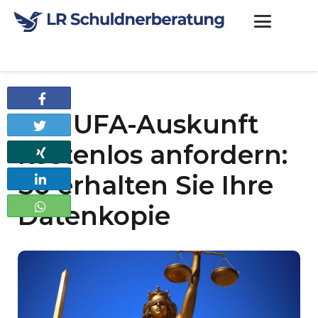
Teilen
SCHUFA-Auskunft
Twittern
kostenlos anfordern:
Teilen
So erhalten Sie Ihre
Teilen
Datenkopie
Teilen