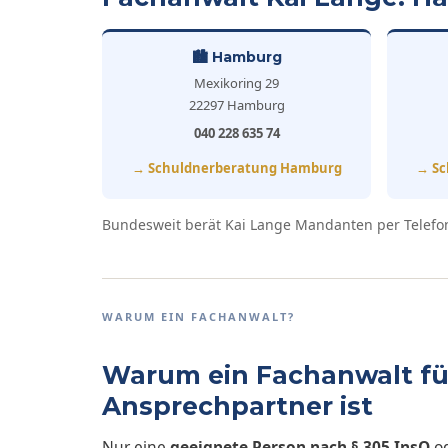
🏙️ Hamburg
Mexikoring 29
22297 Hamburg
040 228 635 74
→ Schuldnerberatung Hamburg
→ Sc
Bundesweit berät Kai Lange Mandanten per Telefon
WARUM EIN FACHANWALT?
Warum ein Fachanwalt für
Ansprechpartner ist
Nur eine
geeignete Person nach
§ 305 InsO
od