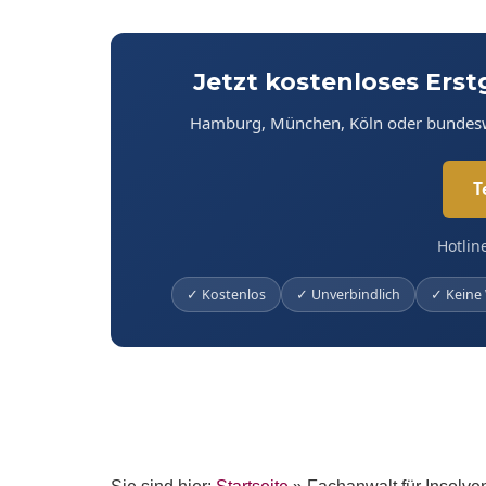
Jetzt kostenloses Ers
Hamburg, München, Köln oder bundesweit
T
Hotlin
✓ Kostenlos
✓ Unverbindlich
✓ Keine 