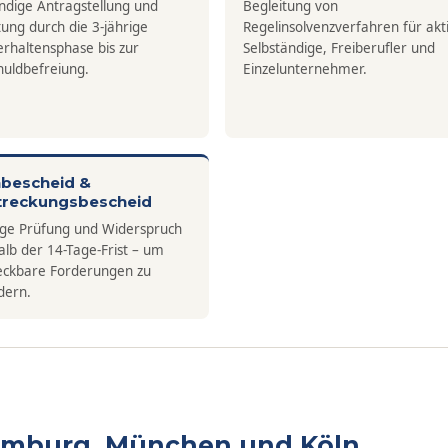
ändige Antragstellung und
Begleitung von
tung durch die 3-jährige
Regelinsolvenzverfahren für akt
rhaltensphase bis zur
Selbständige, Freiberufler und
huldbefreiung.
Einzelunternehmer.
bescheid &
streckungsbescheid
ige Prüfung und Widerspruch
alb der 14-Tage-Frist – um
reckbare Forderungen zu
dern.
amburg, München und Köln