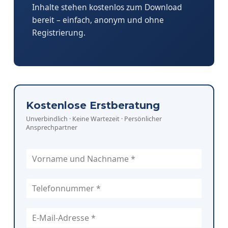
Inhalte stehen kostenlos zum Download
bereit – einfach, anonym und ohne
Registrierung.
Kostenlose Erstberatung
Unverbindlich · Keine Wartezeit · Persönlicher
Ansprechpartner
I
h
r
T
N
e
a
l
m
E
e
e
-
f
*