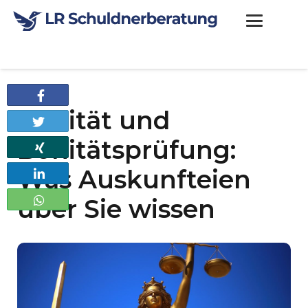
Teilen
Bonität und
Twittern
Bonitätsprüfung:
Teilen
Was Auskunfteien
Teilen
über Sie wissen
Teilen