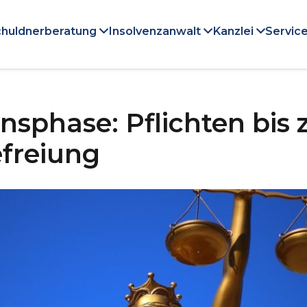
huldnerberatung
Insolvenzanwalt
Kanzlei
Service
sphase: Pflichten bis 
freiung