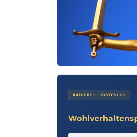
RATGEBER · KOSTENLOS
Wohlverhaltens