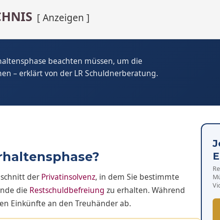
CHNIS
Anzeigen
haltensphase beachten müssen, um die
hen – erklärt von der LR Schuldnerberatung.
J
rhaltensphase?
E
Re
schnitt der
Privatinsolvenz
, in dem Sie bestimmte
Mü
Vi
Ende die
Restschuldbefreiung
zu erhalten. Während
aren Einkünfte an den Treuhänder ab.