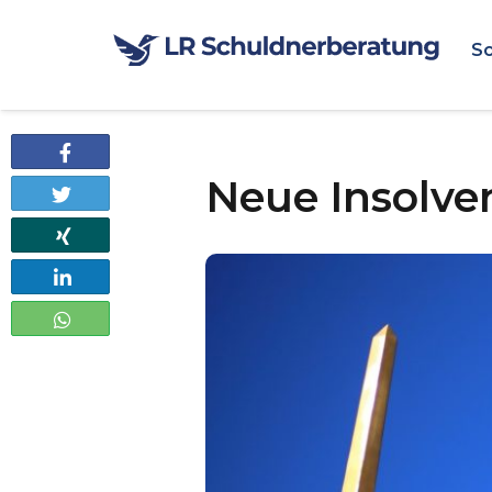
Sc
Teilen
Neue Insolv
Twittern
Teilen
Teilen
Teilen