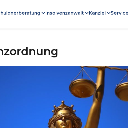
huldnerberatung
Insolvenzanwalt
Kanzlei
Service
enzordnung