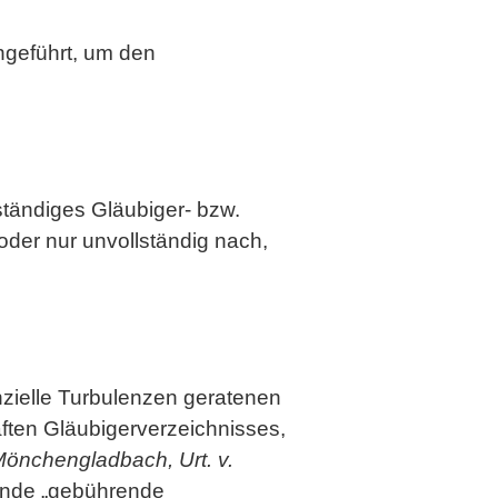
ngeführt, um den
ständiges Gläubiger- bzw.
der nur unvollständig nach,
anzielle Turbulenzen geratenen
ften Gläubigerverzeichnisses,
önchengladbach, Urt. v.
lende „gebührende