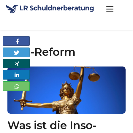
Teilen
Inso-Reform
Twittern
Teilen
Teilen
Teilen
Was ist die Inso-