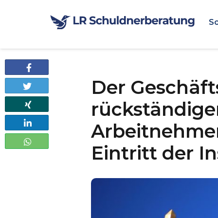
Sc
Teilen
Der Geschäfts
Twittern
rückständige
Teilen
Teilen
Arbeitnehmer
Teilen
Eintritt der I