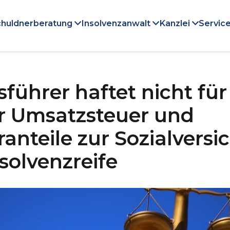
huldnerberatung
Insolvenzanwalt
Kanzlei
Service
führer haftet nicht für
r Umsatzsteuer und
anteile zur Sozialvers
nsolvenzreife